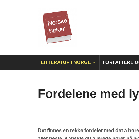
LITTERATUR I NORGE
»
FORFATTERE 
Fordelene med l
Det finnes en rekke fordeler med det å høre
aller beste. Kanskje du allerede hører på ly