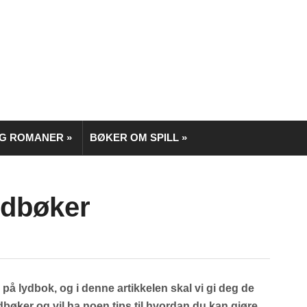
OG ROMANER
»
BØKER OM SPILL
»
ydbøker
 på lydbok, og i denne artikkelen skal vi gi deg de
dbøker og vil ha noen tips til hvordan du kan gjøre