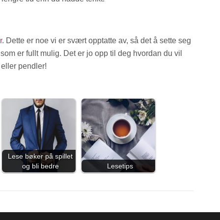
r
. Dette er noe vi er svært opptatte av, så det å sette seg
m er fullt mulig. Det er jo opp til deg hvordan du vil
eller pendler!
Lese bøker på spillet
og bli bedre
Lesetips