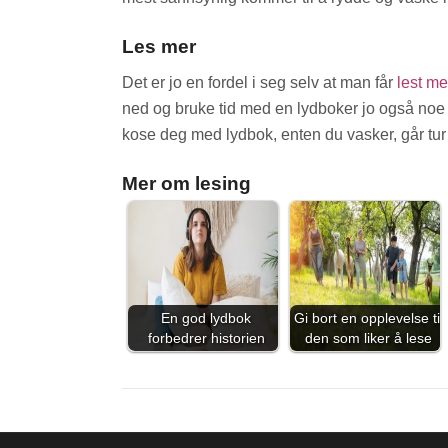
Les mer
Det er jo en fordel i seg selv at man får
lest me
ned og bruke tid med en lydboker jo også noe so
kose deg med lydbok, enten du vasker, går tur 
Mer om lesing
En god lydbok
Gi bort en opplevelse til
forbedrer historien
den som liker å lese