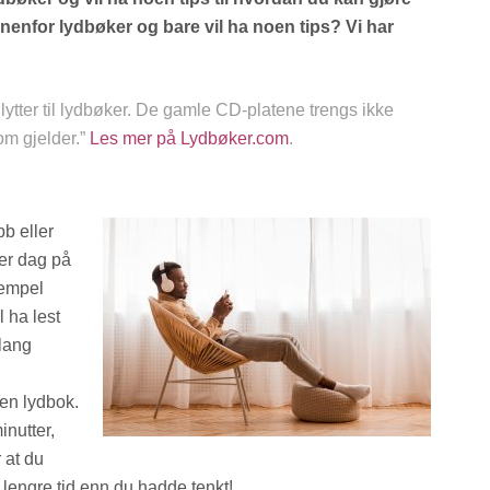
nnenfor lydbøker og bare vil ha noen tips? Vi har
 lytter til lydbøker. De gamle CD-platene trengs ikke
om gjelder.”
Les mer på Lydbøker.com
.
bb eller
ver dag på
sempel
l ha lest
 lang
en lydbok.
inutter,
 at du
 lengre tid enn du hadde tenkt!