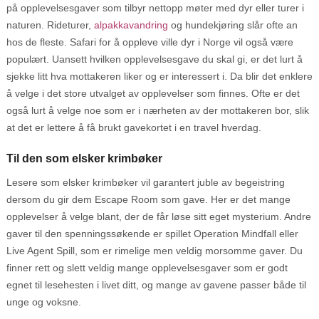
på opplevelsesgaver som tilbyr nettopp møter med dyr eller turer i
naturen. Rideturer,
alpakkavandring
og hundekjøring slår ofte an
hos de fleste. Safari for å oppleve ville dyr i Norge vil også være
populært. Uansett hvilken opplevelsesgave du skal gi, er det lurt å
sjekke litt hva mottakeren liker og er interessert i. Da blir det enklere
å velge i det store utvalget av opplevelser som finnes. Ofte er det
også lurt å velge noe som er i nærheten av der mottakeren bor, slik
at det er lettere å få brukt gavekortet i en travel hverdag.
Til den som elsker krimbøker
Lesere som elsker krimbøker vil garantert juble av begeistring
dersom du gir dem Escape Room som gave. Her er det mange
opplevelser å velge blant, der de får løse sitt eget mysterium. Andre
gaver til den spenningssøkende er spillet Operation Mindfall eller
Live Agent Spill, som er rimelige men veldig morsomme gaver. Du
finner rett og slett veldig mange opplevelsesgaver som er godt
egnet til lesehesten i livet ditt, og mange av gavene passer både til
unge og voksne.