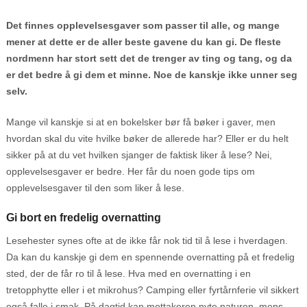
Det finnes opplevelsesgaver som passer til alle, og mange
mener at dette er de aller beste gavene du kan gi. De fleste
nordmenn har stort sett det de trenger av ting og tang, og da
er det bedre å gi dem et minne. Noe de kanskje ikke unner seg
selv.
Mange vil kanskje si at en bokelsker bør få bøker i gaver, men
hvordan skal du vite hvilke bøker de allerede har? Eller er du helt
sikker på at du vet hvilken sjanger de faktisk liker å lese? Nei,
opplevelsesgaver er bedre. Her får du noen gode tips om
opplevelsesgaver til den som liker å lese.
Gi bort en fredelig overnatting
Lesehester synes ofte at de ikke får nok tid til å lese i hverdagen.
Da kan du kanskje gi dem en spennende overnatting på et fredelig
sted, der de får ro til å lese. Hva med en overnatting i en
tretopphytte eller i et mikrohus? Camping eller fyrtårnferie vil sikkert
også falle i smak. På dagtid kan mottakeren nyte naturen, mens